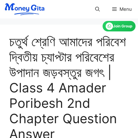
Skip
Menu
to
content
Join Group
চতুর্থ শ্রেণি আমাদের পরিবেশ
দ্বিতীয় চ্যাপ্টার পরিবেশের
উপাদান জড়বস্তুর জগৎ |
Class 4 Amader
Poribesh 2nd
Chapter Question
Answer