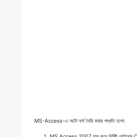
MS-Access-এ অটো ফর্ম তৈরি করার পদ্ধতি হলো:
MS Access 2007 চালু করে নির্দিষ্ট ডেটাবেস 