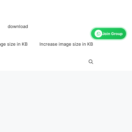
download
Join Group
ge size in KB
Increase image size in KB