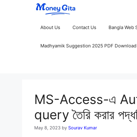
Skip
to
content
About Us
Contact Us
Bangla Web S
Madhyamik Suggestion 2025 PDF Download
MS-Access-এ Aut
query তৈরি করার পদ্ধত
May 8, 2023
by
Sourav Kumar