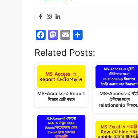
F
M
E
S
a
a
m
h
Related Posts:
c
st
ai
ar
e
o
l
e
b
d
o
o
o
n
MS-Access-এ দুইট
MS-Access-এ Report
টেবিলের মধ্যে
কিভাবে তৈরী করবে
k
relationship কিভাব