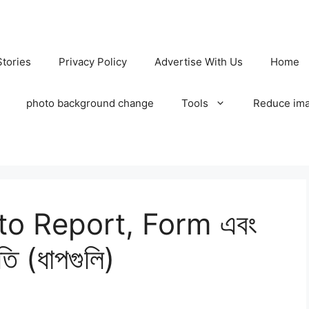
tories
Privacy Policy
Advertise With Us
Home
photo background change
Tools
Reduce ima
o Report, Form এবং
ি (ধাপগুলি)