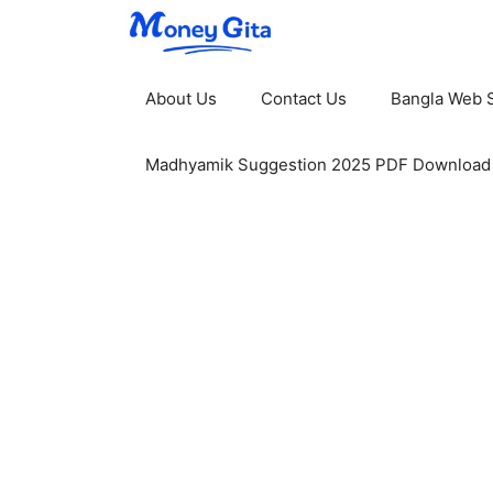
Skip
to
content
About Us
Contact Us
Bangla Web S
Madhyamik Suggestion 2025 PDF Download