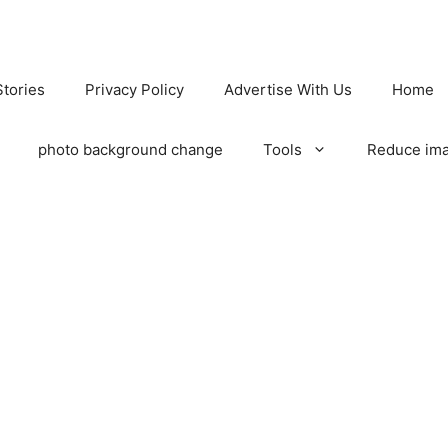
tories
Privacy Policy
Advertise With Us
Home
photo background change
Tools
Reduce ima