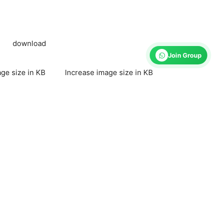
download
Join Group
ge size in KB
Increase image size in KB