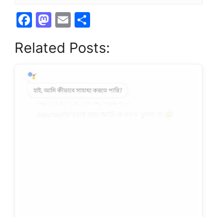
F
M
E
S
a
a
m
h
Related Posts:
c
st
ai
ar
e
o
l
e
b
d
o
o
o
n
k