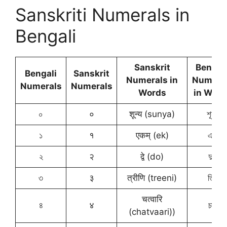
Sanskriti Numerals in
Bengali
Sanskrit
Bengal
Bengali
Sanskrit
Numerals in
Numera
Numerals
Numerals
Words
in Word
০
०
शून्य (sunya)
শূন্য
১
१
एकम् (ek)
এক
২
२
द्वे (do)
দুই
৩
३
त्रीणि (treeni)
তিন
चत्वारि
৪
४
চার
(chatvaari))