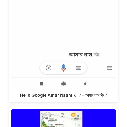
Hello Google Amar Naam Ki ? - আমার নাম কি ?