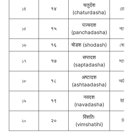
चतुर्दश
১৪
१४
চোদ্দো
(chaturdasha)
पञ्चदश
১৫
१५
পনেরো
(panchadasha)
১৬
१६
षोडश (shodash)
ষোলো
सप्तदश
১৭
१७
সতেরো
(saptadasha)
अष्टादश
১৮
१८
আঠারো
(ashtaadasha)
नवदश
১৯
१९
উনিশ
(navadasha)
विंशतिः
২০
२०
বিশ
(vimshatihi)