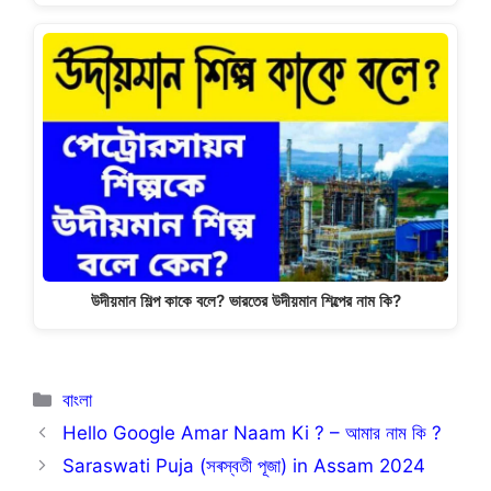
উদীয়মান শিল্প কাকে বলে? ভারতের উদীয়মান শিল্পের নাম কি?
Categories
বাংলা
Hello Google Amar Naam Ki ? – আমার নাম কি ?
Saraswati Puja (সৰস্বতী পূজা) in Assam 2024