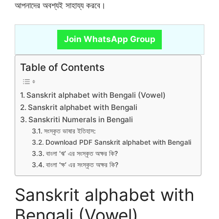
আপনাদের অবশ্যই সাহায্য করবে।
Join WhatsApp Group
Table of Contents
Sanskrit alphabet with Bengali (Vowel)
Sanskrit alphabet with Bengali
Sanskriti Numerals in Bengali
সংস্কৃত ভাষার ইতিহাস:
Download PDF Sanskrit alphabet with Bengali
বাংলা ‘ঋ’ এর সংস্কৃত অক্ষর কি?
বাংলা ‘ক্ষ’ এর সংস্কৃত অক্ষর কি?
Sanskrit alphabet with
Bengali (Vowel)