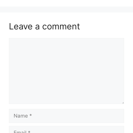
Leave a comment
Comment
Name
Email