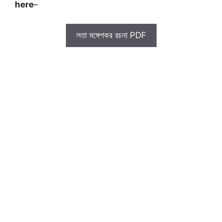
here
–
লতা মঙ্গেশকর রচনা PDF