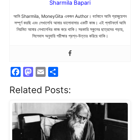
Sharmila Bapari
আমি Sharmila, MoneyGita একজন Author। বর্তমানে আমি গ্রাজুয়েশন
সম্পূর্ণ করছি এবং লেখালেখি আমার ভালোবাসার একটি কাজ। এই প্লাটফর্মে আমি
নিয়মিত আমার লেখালেখির কাজ করে থাকি।
সরকারি স্কুলের ছাত্রদের পড়ায়,
সিলেবাস অনুযায়ি পরীক্ষার প্রশ্ন-উত্তর করিয়ে থাকি।
F
M
E
S
a
a
m
h
Related Posts:
c
st
ai
ar
e
o
l
e
b
d
o
o
o
n