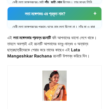
দেবী লতা মঙ্গেশকরের মোট
পাঁচ ভাই বোন
ছিলেন। তার মধ্যে তিনি
ছিলেন সবথেকে বড়। লতা মঙ্গেশকরের বাকি ভাই বোনের নাম হল-
লতা মঙ্গেশকর এর প্রকৃত নাম?
আশা ভোঁসলে, ঊষা মঙ্গেশকর, মীরা মঙ্গেশকর, হৃদয়নাথ মঙ্গেশকর।
দেবী লতা মঙ্গেশকরের প্রথম থেকে নাম লতা ছিলো না। তাঁর মা ও বাবা
নাম রেখেছিলেন
‘হেমা
‘।
এই
লতা মঙ্গেসকার প্রবন্ধ রচনাটি
যদি আপনাদের ভালো লেগে থাকে।
তাহলে অবশ্যই এই রচনাটি আপনাদের বন্ধু-বান্ধব ও অন্যান্য
ছাত্রছাত্রীদেরকে শেয়ার করে তাদের কাছেও এই
Lata
Mangeshkar Rachana
রচনাটি উপলব্ধ করিয়ে দিন।