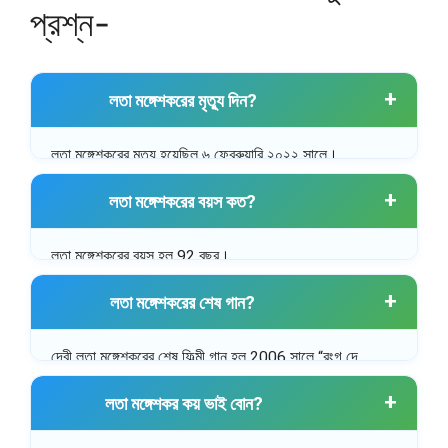
প্রশ্ন-
লতা মঙ্গেশকরের মৃত্যু দিন?
লতা মঙ্গেশকরের মৃত্যু হয়েছিল ৬ ফেব্রুয়ারি ২০২২ সালে।
লতা মঙ্গেশকরের বয়স কত?
লতা মঙ্গেশকরের বয়স হল 92 বছর।
লতা মঙ্গেশকরের শেষ গান?
দেবী লতা মঙ্গেশকরের শেষ ফিল্মী গান হল 2006 সালে “রংগ দে
বসংতী” মুভির “লুকা ছুপ্পী” গান।
লতা মঙ্গেশকর কয় ভাই বোন?