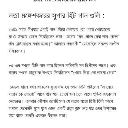
লতা মঙ্গেশকরের সুপার হিট গান গুলি :
১৯৪৯ সালে বিখ্যাত একটি গান “জিয়া বেকারার হে” গেয়ে শ্রোতাদের
মধ্যে উত্তর ফেলে দিয়েছিলেন লতা। আবার “মন দোলে মেরা তান দোলে”
গান দুলিয়েছিল সবার হৃদয়।” আজারে পরদেশী ” ডেকেছিল সমস্ত সংগীত
রসিকদের।
৮৫ এর দশকে তিনি গান করে ছিলেন নামিদামি সব শিল্পীদের সাথে। এবং
ষাটের দশকে মানুষকে উপহার দিয়েছিলেন “পেয়ার কিয়া তো ডারনা কেয়া”।
১৯৬৩ সালে যখন ভারতের যুদ্ধ শুরু হয় তখন তিনি গাইলেন “এ মেরে
বাতান কে লোগো” আরে গান শুনে চোখে জল চলে আসে পন্ডিত জহরলাল
নেহেরুর। একবার নৌশাদ বলেছিলেন যে লতার মতো শিল্পী তিনি আগে
কখনো দেখেননি যুগে যুগে এমন একটি রত্ন জন্ম নেয় যার ওপর ঈশ্বরের
হাত থাকে তেমনি একজন ছিলেন লতা।