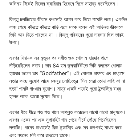
অভিনয় টিকেই নিজের ক্যারিয়ার হিসেবে নিতে সাহায্য করেছিলেন।
কিন্তু চলচ্চিত্রে জীবনে কখনোই আপন করে নিতে পারেনি লতা। একদিন
কাজ শেষে কাঁদতে কাঁদতে বাড়ি এলে মাকে বলেন এই অভিনয় জীবনকে
তিনি আর নিতে পারছেন না । কিন্তু পরিবারের পুরো দায়ভার ছিল তারই
উপর।
এরপর বিনায়ক এর মৃত্যুর পর সঙ্গীত গুরু গোলাম হায়দার পাশে
দাঁড়িয়েছিলেন লতার। তার 84 তম জন্মবার্ষিকীতে তিনি বললেন গোলাম
হায়দার হলেন তার “Godfather”। এই গোলাম হায়দার এর মাধ্যমে
লতার কাছে সুযোগ আসে মজবুর চলচ্চিত্রে “দিল মেরা তোদা কাহি কা না
ছড়া” গানটি গাওয়ার সুযোগ। মাত্র একটি গানেই পুরো ইন্ডাস্ট্রি বাধ্য
হলেন তাকে আরো সুযোগ দিতে।
এরপর ধীরে ধীরে শত শত গানে আপ্লুত করেছেন লাখো লাখো মানুষকে।
এরপর একের পর এক সুপারহিট গান গেয়ে শীর্ষে পৌঁছে গিয়েছিলেন
লতাজি। গানের মাধ্যমেই ফিল্ম ইন্ডাস্ট্রি এবং সব জনগণই মাথায় করে
এবং নয়নের মনি করে রাখতেন তাকে।