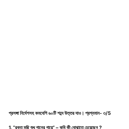
প্রসঙ্গা নির্দেশসহ কমবেশি ৬০টি শব্দে উত্তর দাও। প্রশ্নমান- ৩/5
1. “রক্ত মুছি শুধু গানের গায়ে” – কবি কী বোঝাতে চেয়েছেন ?