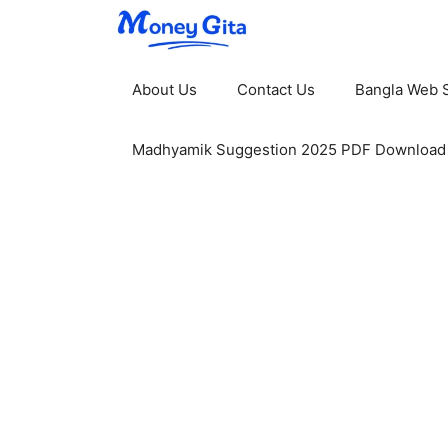
Skip
to
content
About Us
Contact Us
Bangla Web S
Madhyamik Suggestion 2025 PDF Download