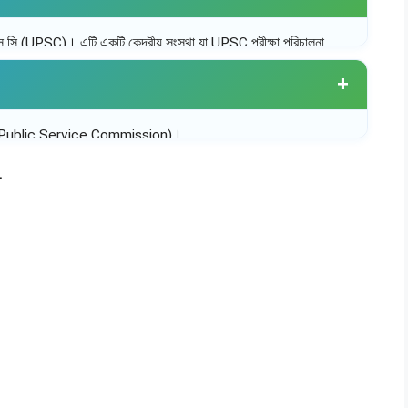
স সি (UPSC)। এটি একটি কেন্দ্রীয় সংস্থা যা UPSC পরীক্ষা পরিচালনা
ালিত হয়।
nion Public Service Commission)।
া