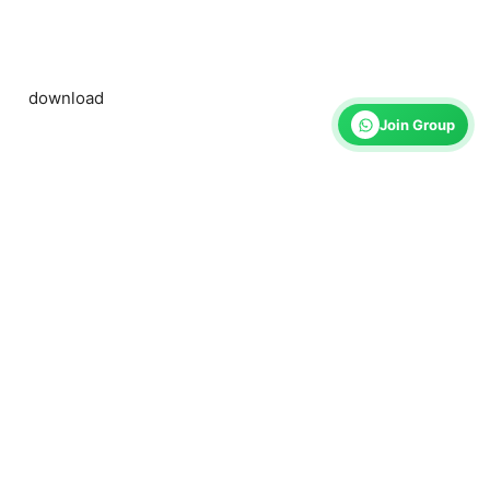
download
Join Group