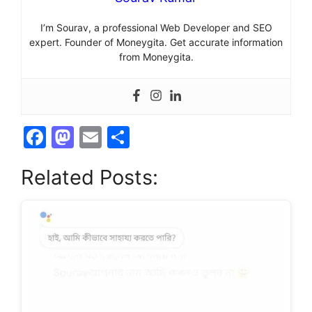
I’m Sourav, a professional Web Developer and SEO
expert. Founder of Moneygita. Get accurate information
from Moneygita.
F
M
E
S
a
a
m
h
Related Posts:
c
st
ai
ar
e
o
l
e
b
d
o
o
o
n
k