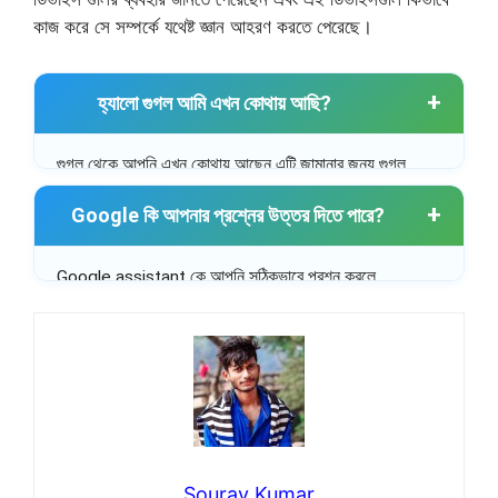
কাজ করে সে সম্পর্কে যথেষ্ট জ্ঞান আহরণ করতে পেরেছে।
হ্যালো গুগল আমি এখন কোথায় আছি?
গুগল থেকে আপনি এখন কোথায় আছেন এটি জামানার জন্য গুগল
এসিস্ট্যান্ট ওপেন করুন সেখানে মাইকে ক্লিক করে বলুন “আমি এখন
Google কি আপনার প্রশ্নের উত্তর দিতে পারে?
কোথায় আছি” অথবা আপনি কিবোর্ডে লিখতে পারেন, এর উত্তরে
google assistant আপনি এখন কোথায় আছেন তা বলে দেবে।
Google assistant কে আপনি সঠিকভাবে প্রশ্ন করলে
assistant আপনার প্রশ্নের উত্তরগুলি দিতে পারে।
Sourav Kumar