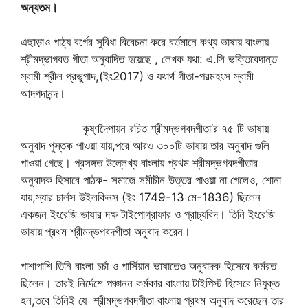
অন্যতম।
এছাড়াও পাঠ্য বর্গের সুবিধা বিবেচনা করে বর্তমানে কথ্য ভাষায় বাংলায়
শ্রীমদ্ভাগবত গীতা অনুবাদিত হয়েছে , লেখক যথা: এ.সি ভক্তিবেদান্ত
স্বামী শ্রীল প্রভুপাদ,(ইং2017) ও যথার্থ গীতা-পরমহংস স্বামী
আদগদানন্দ।
কৃষ্ণদৈপায়ন রচিত শ্রীমদ্ভগবদগীতা’র ৭৫ টি ভাষায়
অনুবাদ পুস্তক পাওয়া যায়,পরে আরও ৩০০টি ভাষায় তার অনুবাদ গুলি
পাওয়া গেছে। প্রসঙ্গত উল্লেখ্য বাংলায় প্রথম শ্রীমদ্ভগবদগীতার
অনুবাদক হিসাবে পাঠক- সমাজে সমীচীন উত্তর পাওয়া না গেলেও, শোনা
যায়,স্যার চার্লস উইলকিনস (ইং 1749-13 মে-1836) ছিলেন
একজন ইংরেজি ভাষার দক্ষ টাইপোগ্রাফার ও প্রাচ্যবিদ। তিনি ইংরেজি
ভাষায় প্রথম শ্রীমদ্ভগবদগীতা অনুবাদ করেন।
পাশাপাশি তিনি বাংলা চর্চা ও পার্সিয়ান ভাষাতেও অনুবাদক হিসেবে কর্মরত
ছিলেন। তারই নির্দেশে পঞ্চানন কর্মকার বাংলায় টাইপিস্ট হিসেবে নিযুক্ত
হন,তবে তিনিই যে শ্রীমদ্ভগবদগীতা বাংলায় প্রথম অনুবাদ করেছেন তার