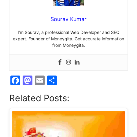
Sourav Kumar
I’m Sourav, a professional Web Developer and SEO
expert. Founder of Moneygita. Get accurate information
from Moneygita.
F
M
E
S
a
a
m
h
Related Posts:
c
st
ai
ar
e
o
l
e
b
d
o
o