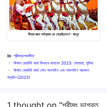
গীতার জ্ঞান সর্বপ্রথম কে পেয়েছিলেন?- জানুন
Categories
শ্রীমদ্ভগবদ্গীতা
কিষান ক্রেডিট কার্ড কিভাবে বানাবেন 2023: যোগ্যতা, সুবিধা
কিষান ক্রেডিট কার্ড লোন অনলাইন এবং অফলাইন আবেদন
পদ্ধতি-(2023)
1 thought on “শ্রীমৎ ভাগবত