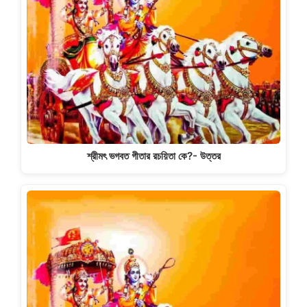
শ্রীমৎ ভগবত গীতার রচয়িতা কে?- উত্তর