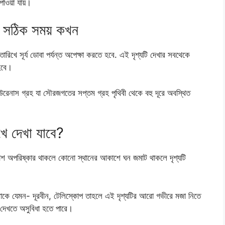
াওয়া যায়।
সঠিক সময় কখন
তারিখে সূর্য ডোবা পর্যন্ত অপেক্ষা করতে হবে. এই দৃশ্যটি দেখার সবথেকে
হবে।
েনাস গ্রহ যা সৌরজগতের সপ্তম গ্রহ পৃথিবী থেকে বহু দূরে অবস্থিত
খে দেখা যাবে?
কাশ অপরিষ্কার থাকলে কোনো স্থানের আকাশে ঘন জমাট থাকলে দৃশ্যটি
র থাকে যেমন- দূরবীন, টেলিস্কোপ তাহলে এই দৃশ্যটির আরো গভীরে মজা নিতে
ি দেখতে অসুবিধা হতে পারে।