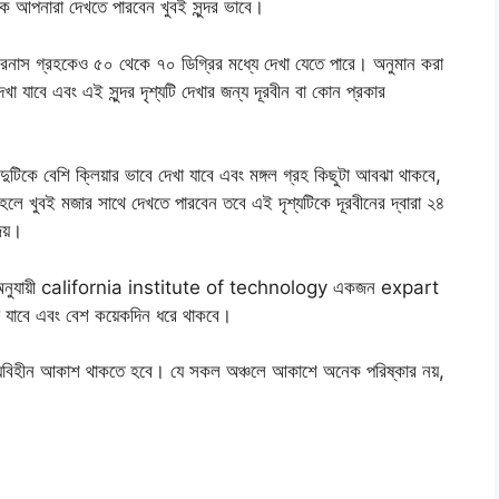
েকে আপনারা দেখতে পারবেন খুবই সুন্দর ভাবে।
ইউরেনাস গ্রহকেও ৫০ থেকে ৭০ ডিগ্রির মধ্যে দেখা যেতে পারে। অনুমান করা
া যাবে এবং এই সুন্দর দৃশ্যটি দেখার জন্য দূরবীন বা কোন প্রকার
ুটিকে বেশি ক্লিয়ার ভাবে দেখা যাবে এবং মঙ্গল গ্রহ কিছুটা আবঝা থাকবে,
লে খুবই মজার সাথে দেখতে পারবেন তবে এই দৃশ্যটিকে দূরবীনের দ্বারা ২৪
্য়।
র্ট অনুযায়ী california institute of technology একজন expart
খা যাবে এবং বেশ কয়েকদিন ধরে থাকবে।
েঘবিহীন আকাশ থাকতে হবে। যে সকল অঞ্চলে আকাশে অনেক পরিষ্কার নয়,