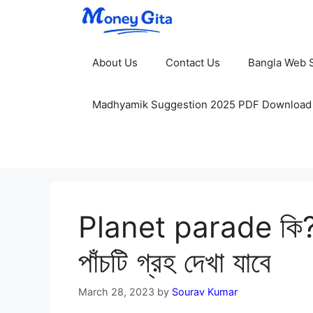
Skip
to
content
About Us
Contact Us
Bangla Web S
Madhyamik Suggestion 2025 PDF Download
Planet parade কি? ২০
পাঁচটি গ্রহ দেখা যাবে
March 28, 2023
by
Sourav Kumar