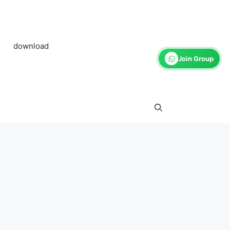
download
Join Group