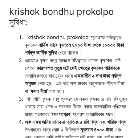
krishok bondhu prokolpo
সুবিধা:
‘krishok bondhu prokolpo’ প্রকল্পের নথিভুক্ত
কৃষকের
বার্ষিক ভাবে ন্যূনতম ৪০০০ টাকা থেকে ১০০০০ টাকা
পর্যন্ত আর্থিক সুবিধা
পেয়ে থাকেন।
এছাড়াও কৃষক বন্ধু প্রকল্পে নথিভুক্ত কোনো কৃষকের যদি
কোনো
কারণবশত মৃত্যু ঘটে সেই ক্ষেত্রে কৃষকের পরিবারকে
সামাজিকভাবে সাহায্যের জন্য
এককালীন ২ লাখ টাকা পর্যন্ত
অনুদান
দেয়া হয়। এই দুই লক্ষ টাকার অনুদানকে ‘জীবন বীমা’
বা ‘
ফসল বীমা
‘ বলা হয়।
পাশাপাশি কৃষক বন্ধু প্রকল্পে যে সকল কৃষকদের নাম নথিভুক্ত
থাকবে তারা খাদ্য ও সরবরাহ বিভাগ দ্বারা বাস্তবায়িত পশ্চিমবঙ্গ
রাজ্য সরকারের ‘
ধান সংগ্রহ
‘ প্রকল্পে অগ্রাধিকার পাবে।
এক একর জমির
মালিকরা প্রতিবছর
রবি শস্য
এবং
খারিফ শস্য
উৎপাদনের জন্য মোট ২ কিস্তিতে
ন্যূনতম ৪০০০ টাকা
এবং
এক একরের বেশি জমির মালিকরা রবি শস্য এবং খারিফ শস্য