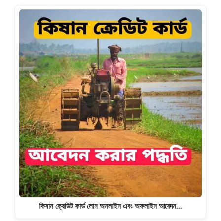
e
o
l
e
b
d
o
o
o
n
k
কিষান ক্রেডিট কার্ড লোন অনলাইন এবং অফলাইন আবেদন…