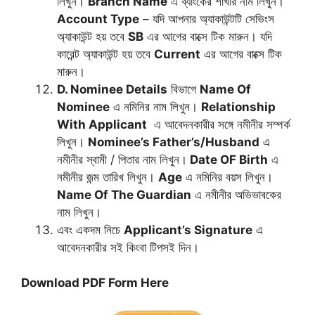
লিখুন।
Branch Name
এ ব্যাংকের শাখার নাম লিখুন।
Account Type
– যদি আপনার অ্যাকাউন্টটি সেভিংস
অ্যাকাউন্ট হয় তবে
SB
এর আগের বাক্সে টিক মারুন। যদি
কারেন্ট অ্যাকাউন্ট হয় তবে
Current
এর আগের বাক্সে টিক
মারুন।
D. Nominee Details
বিভাগে
Name Of
Nominee
এ নমিনির নাম লিখুন।
Relationship
With Applicant
এ আবেদনকারীর সঙ্গে নমীনীর সম্পর্ক
লিখুন।
Nominee’s Father’s/Husband
এ
নমীনীর স্বামী / পিতার নাম লিখুন।
Date OF Birth
এ
নমীনীর জন্ম তারিখ লিখুন।
Age
এ নমিনির বয়স লিখুন।
Name Of The Guardian
এ নমীনীর অভিভাবকের
নাম লিখুন।
এবং একদম নিচে
Applicant’s Signature
এ
আবেদনকারীর সই কিংবা টিপসই দিন।
Download PDF Form Here