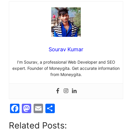
Sourav Kumar
I’m Sourav, a professional Web Developer and SEO
expert. Founder of Moneygita. Get accurate information
from Moneygita.
F
M
E
S
a
a
m
h
Related Posts:
c
st
ai
ar