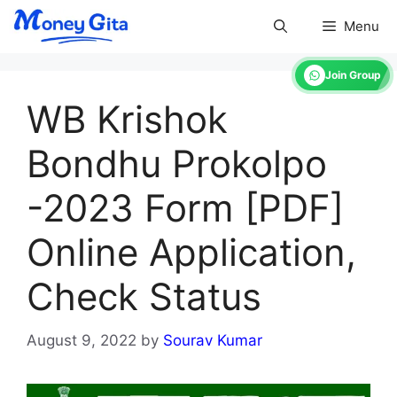
Skip
Menu
to
content
Join Group
WB Krishok
Bondhu Prokolpo
-2023 Form [PDF]
Online Application,
Check Status
August 9, 2022
by
Sourav Kumar